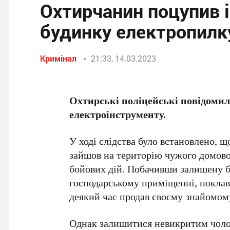
Охтирчанин поцупив 
будинку електропилку
Кримінал
21:33, 14.03.2023
Охтирські поліцейські повідомил
електроінструменту.
У ході слідства було встановлено,
зайшов на територію чужого домово
бойових дій. Побачивши залишену б
господарському приміщенні, поклав ї
деякий час продав своєму знайомом
Однак залишитися невикритим чолов