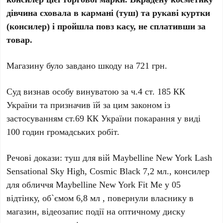
дівчина сховала в кармані (туш) та рукаві куртки
(консилер) і пройшла повз касу, не сплативши за
товар.
Магазину було завдано шкоду на 721 грн.
Суд визнав особу винуватою за ч.4 ст. 185 КК
України та призначив їй за цим законом із
застосуванням ст.69 КК України покарання у виді
100 годин громадських робіт.
Речові докази: туш для вій Maybelline New York Lash
Sensational Sky High, Cosmic Black 7,2 мл., консилер
для обличчя Maybelline New York Fit Me у 05
відтінку, об`ємом 6,8 мл , повернули власнику в
магазин, відеозапис події на оптичному диску