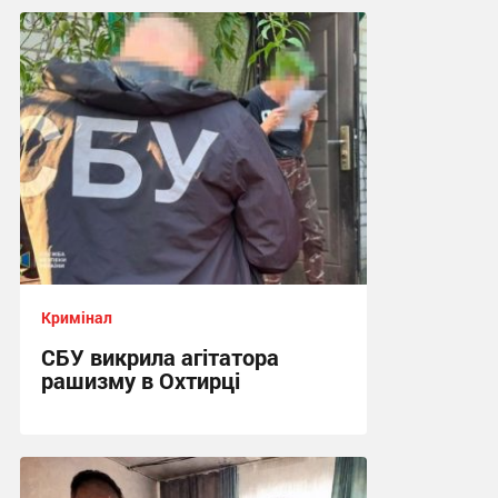
17:42 сьогодні
Кримінал
СБУ викрила агітатора
рашизму в Охтирці
13:34 сьогодні