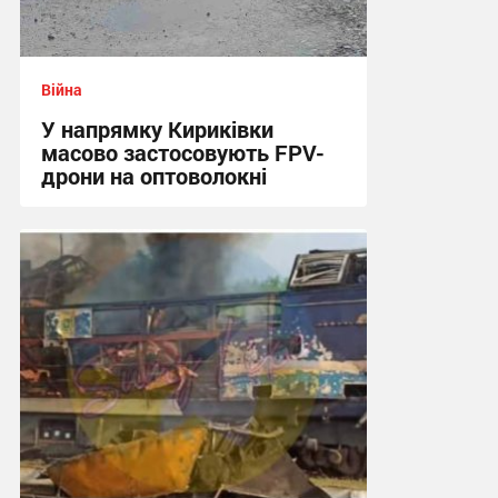
Війна
У напрямку Кириківки
масово застосовують FPV-
дрони на оптоволокні
12:59 вчора