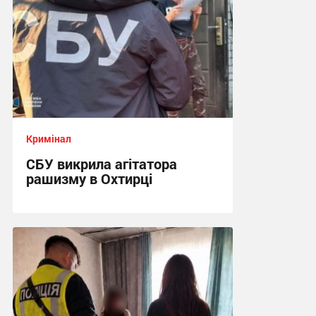
Кримінал
СБУ викрила агітатора
рашизму в Охтирці
13:34 вчора