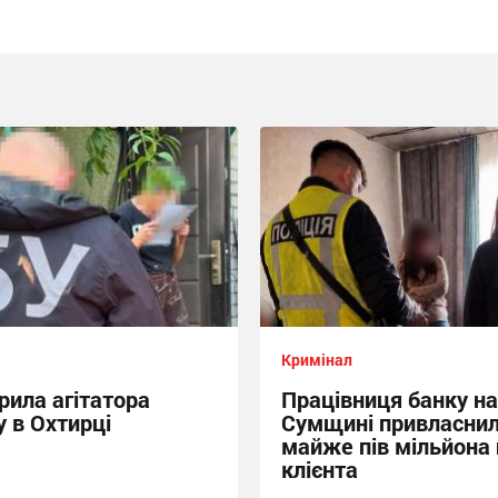
Кримінал
рила агітатора
Працівниця банку на
 в Охтирці
Сумщині привласни
майже пів мільйона
клієнта