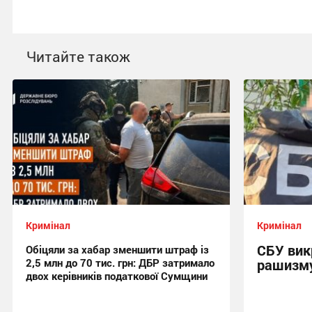
Читайте також
Кримінал
Кримінал
СБУ вик
Обіцяли за хабар зменшити штраф із
2,5 млн до 70 тис. грн: ДБР затримало
рашизму
двох керівників податкової Сумщини