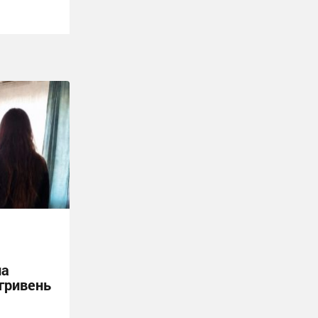
ла
 гривень