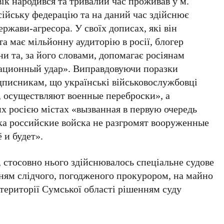
вік народився та тривалий час проживав у м.
осійську федерацію та на даний час здійснює
ржави-агресора. У своїх дописах, які він
 має мільйонну аудиторію в росії, блогер
ни та, за його словами, допомагає росіянам
ационный удар». Виправдовуючи поразки
ідписникам, що українські військовослужбовці
осуществляют военные переброски», а
х росією містах «вызванная в первую очередь
ка российские войска не разгромят вооруженные
 и будет».
, стосовно нього здійснювалось спеціальне судове
ням слідчого, погодженого прокурором, на майно
 території Сумської області рішенням суду