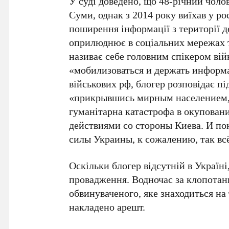
У суді доведено, що 48-річний чоло
Суми, однак з 2014 року виїхав у р
поширення інформації з території де
оприлюднює в соціальних мережах та
називає себе головним спікером вій
«мобилизоваться и держать информ
військових рф, блогер розповідає п
«прикрывшись мирным населением, 
гуманітарна катастрофа в окуповани
действиями со стороны Киева. И по
силы Украины, к сожалению, так всё
Оскільки блогер відсутній в Україні
провадження. Водночас за клопотан
обвинуваченого, яке знаходиться на
накладено арешт.