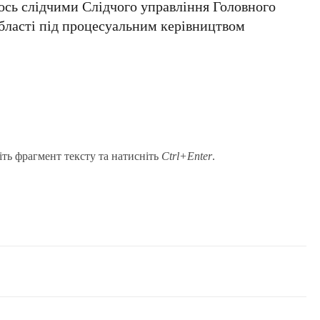
ось слідчими Слідчого управління Головного
області під процесуальним керівництвом
и
іть фрагмент тексту та натисніть
Ctrl+Enter
.