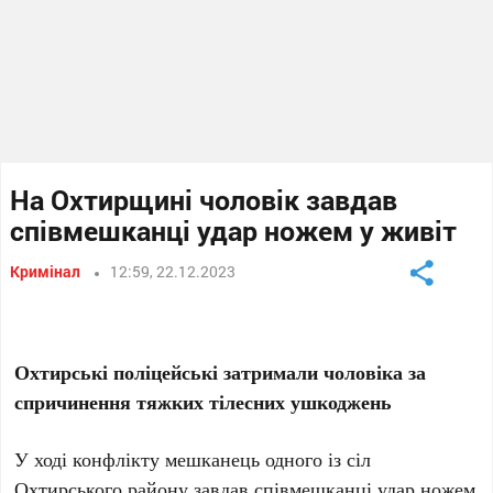
На Охтирщині чоловік завдав
співмешканці удар ножем у живіт
Кримінал
12:59, 22.12.2023
Охтирські поліцейські затримали чоловіка за
спричинення тяжких тілесних ушкоджень
У ході конфлікту мешканець одного із сіл
Охтирського району завдав співмешканці удар ножем