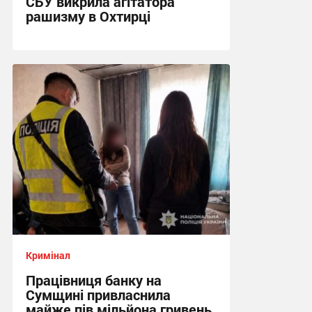
СБУ викрила агітатора
рашизму в Охтирці
13:34, 6.08.2026
Кримінал
Працівниця банку на
Сумщині привласнила
майже пів мільйона гривень