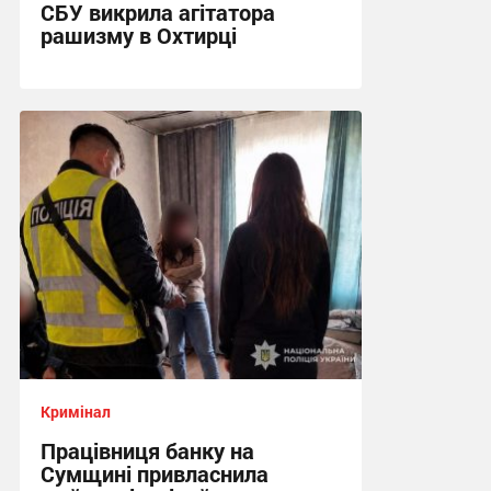
СБУ викрила агітатора
рашизму в Охтирці
13:34, 6.08.2026
Кримінал
Працівниця банку на
Сумщині привласнила