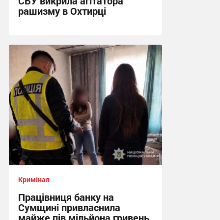
СБУ викрила агітатора
рашизму в Охтирці
13:34, 6.08.2026
Кримінал
Працівниця банку на
Сумщині привласнила
майже пів мільйона гривень