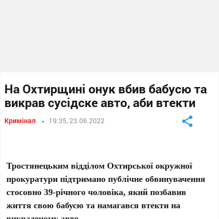
На Охтирщині онук вбив бабусю та
викрав сусідске авто, аби втекти
Кримінал
19:35, 23.06.2022
Тростянецьким відділом Охтирської окружної
прокуратури підтримано публічне обвинувачення
стосовно 39-річного чоловіка, який позбавив
життя свою бабусю та намагався втекти на
викраденому авто.