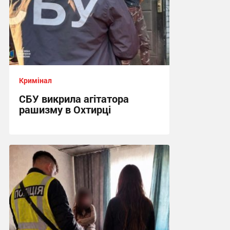
Кримінал
СБУ викрила агітатора
рашизму в Охтирці
13:34 вчора