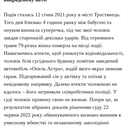
Подія сталась 12 січня 2021 року в місті Тростянець.
Того дня близько 4 години ранку між бабусею та
онуком виникла суперечка, під час якої чоловік
завдав старенькій декілька ударів. Від отриманих
травм 79-річна жінка померла на місці події.
Намагаючись втекти, щоб уникнути відповідальності,
чоловік біля сусіднього будинку помітив заведений
автомобіль «Опель Астра», водій якого якраз зачиняв
гараж. Підозрюваний сів у автівку та поїхав у
невідомому напрямку. Далеко втекти чоловікові не
вдалось – його затримали співробітники поліції. У
суді чоловік провину свою не визнав. Попри це, за
результатом зібраних доказів рішенням суду 22
червня 2022 року обвинуваченого визнано винним в
умисному вбивстві та незаконному заволодінні