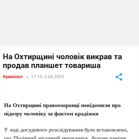
На Охтирщині чоловік викрав та
продав планшет товариша
Кримінал
17:10, 3.04.2023
На Охтирщині правоохоронці повідомили про
підозру чоловіку за фактом крадіжки
У ході досудового розслідування було встановлено,
що 29-річний місцевий мешканець, будучи раніше