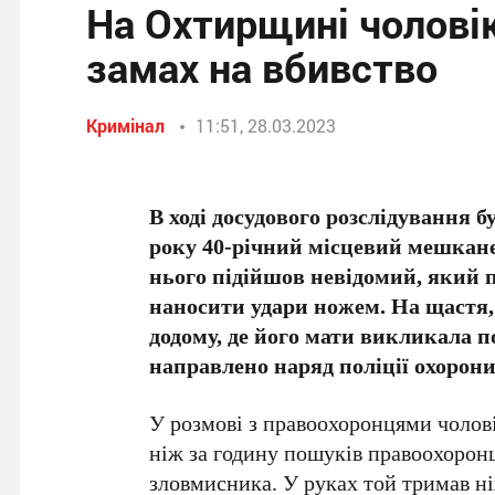
На Охтирщині чоловік
замах на вбивство
Кримінал
11:51, 28.03.2023
В ході досудового розслідування б
року 40-річний місцевий мешкане
нього підійшов невідомий, який п
наносити удари ножем. На щастя,
додому, де його мати викликала п
направлено наряд поліції охорони
У розмові з правоохоронцями чолов
ніж за годину пошуків правоохоронц
зловмисника. У руках той тримав ніж