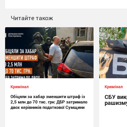
Читайте також
Кримінал
Кримінал
СБУ вик
Обіцяли за хабар зменшити штраф із
2,5 млн до 70 тис. грн: ДБР затримало
рашизму
двох керівників податкової Сумщини