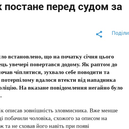
 постане перед судом за
Поділи
уло встановлено, що на початку січня цього
ць увечері повертався додому. Як раптом до
очав чіплятися, зухвало себе поводити та
 потерпілому вдалося втекти від нападника
оліцію. На вказане повідомлення негайно було
.
ік описав зовнішність зловмисника. Вже менше
і побачили чоловіка, схожого за описом на
 та не сховав його навіть при появі