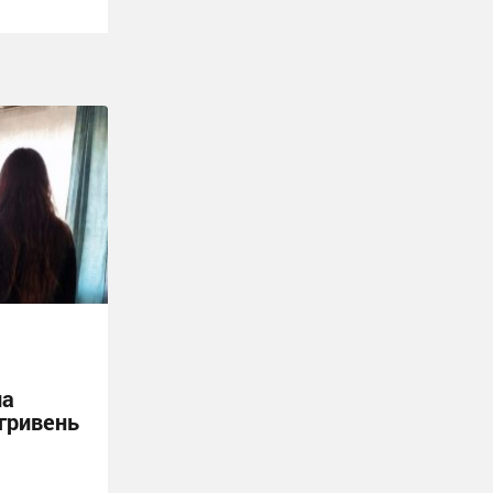
ла
 гривень