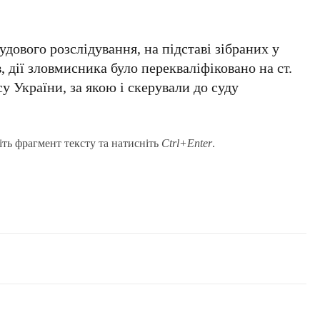
дового розслідування, на підставі зібраних у
 дії зловмисника було перекваліфіковано на ст.
су України, за якою і скерували до суду
іть фрагмент тексту та натисніть
Ctrl+Enter
.