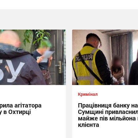
Кримінал
рила агітатора
Працівниця банку на
 в Охтирці
Сумщині привласни
майже пів мільйона
клієнта