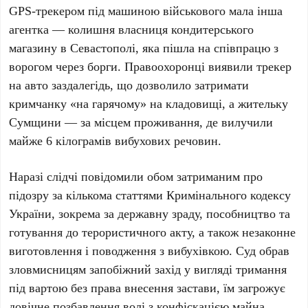
GPS-трекером під машиною військового мала інша
агентка — колишня власниця кондитерського
магазину в Севастополі, яка пішла на співпрацю з
ворогом через борги. Правоохоронці виявили трекер
на авто заздалегідь, що дозволило затримати
кримчанку «на гарячому» на кладовищі, а жительку
Сумщини — за місцем проживання, де вилучили
майже 6 кілограмів вибухових речовин.
Наразі слідчі повідомили обом затриманим про
підозру за кількома статтями Кримінального кодексу
України, зокрема за державну зраду, пособництво та
готування до терористичного акту, а також незаконне
виготовлення і поводження з вибухівкою. Суд обрав
зловмисницям запобіжний захід у вигляді тримання
під вартою без права внесення застави, їм загрожує
довічне позбавлення волі з конфіскацією майна.