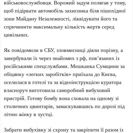
військовослужбовця. Ворожий задум полягав у тому,
щоб підірвати автомобіль захисника біля пішохідної
зони Майдану Незалежності, ліквідувати його та
спричинити максимальну кількість жертв серед
цивільних.
Як повідомили в СБУ, зловмисниці діяли порізну, а
завербували їх через знайомих з рф, пов’язаних із
російськими спецслужбами. Мешканка Сумщини за
обіцянку «легких заробітків» приїхала до Києва,
оселилася в готелі та за відеоінструкцією куратора
власноруч виготовила саморобний вибуховий
пристрій. Готову бомбу вона сховала на одному зі
столичних цвинтарів, замаскувавшись по дорозі під
літню жінку в хустці.
Забрати вибухівку зі схрону та закріпити її разом із