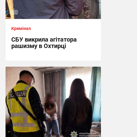
Кримінал
СБУ викрила агітатора
рашизму в Охтирці
13:34 вчора