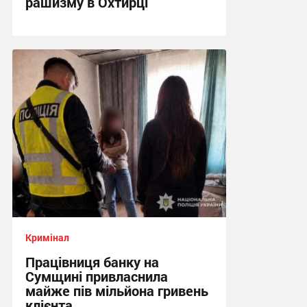
рашизму в Охтирці
13:34, 6.08.2026
Кримінал
Працівниця банку на
Сумщині привласнила
майже пів мільйона гривень
клієнта