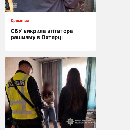
Кримінал
СБУ викрила агітатора
рашизму в Охтирці
13:34 вчора