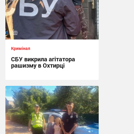
Кримінал
СБУ викрила агітатора
рашизму в Охтирці
13:34 сьогодні