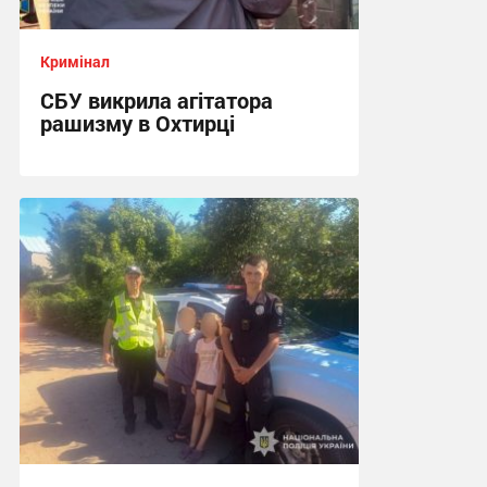
Кримінал
СБУ викрила агітатора
рашизму в Охтирці
13:34 сьогодні