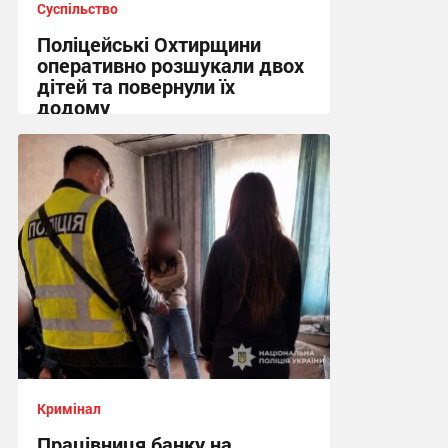
Суспільство
Поліцейські Охтирщини
оперативно розшукали двох
дітей та повернули їх
додому
10:19 вчора
Кримінал
Працівниця банку на