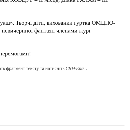
«Гуаш». Творчі діти, вихованки гуртка ОМЦПО-
 невичерпної фантазії членами журі
 перемогами!
іть фрагмент тексту та натисніть
Ctrl+Enter
.