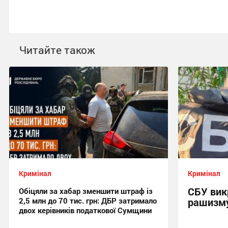
Читайте також
Кримінал
Кримінал
СБУ вик
Обіцяли за хабар зменшити штраф із
2,5 млн до 70 тис. грн: ДБР затримало
рашизму
двох керівників податкової Сумщини