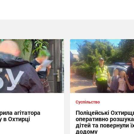
Суспільство
рила агітатора
Поліцейські Охтирщ
 в Охтирці
оперативно розшука
дітей та повернули ї
додому