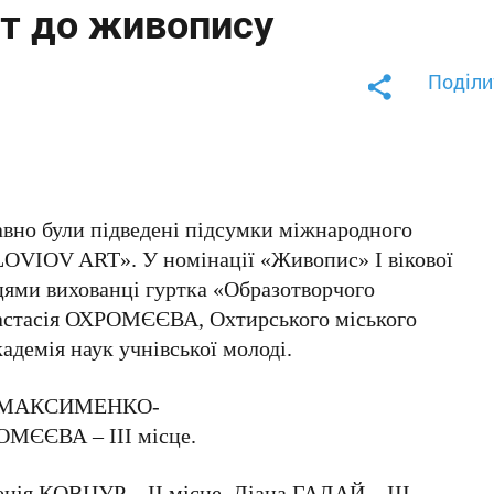
т до живопису
Поділи
вно були підведені підсумки міжнародного
OVIOV ART». У номінації «Живопис» І вікової
жцями вихованці гуртка «Образотворчого
настасія ОХРОМЄЄВА, Охтирського міського
адемія наук учнівської молоді.
сія МАКСИМЕНКО-
ОМЄЄВА – ІІІ місце.
Ксенія КОВЦУР – ІІ місце, Діана ГАЛАЙ – ІІІ