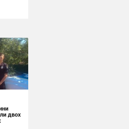
ини
ли двох
х