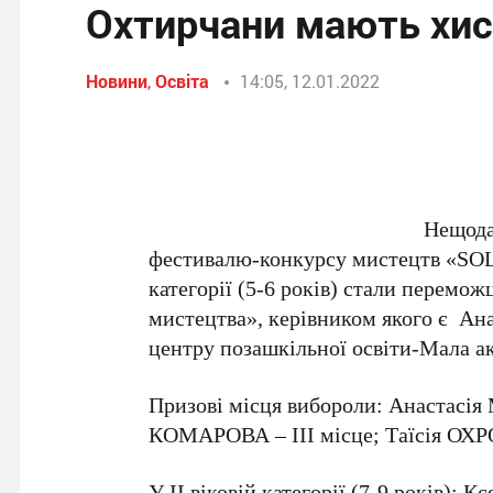
Охтирчани мають хис
Новини
,
Освіта
14:05, 12.01.2022
Нещода
фестивалю-конкурсу мистецтв «SOL
категорії (5-6 років) стали перемо
мистецтва», керівником якого є А
центру позашкільної освіти-Мала ак
Призові місця вибороли: Анаста
КОМАРОВА – ІІІ місце; Таїсія ОХР
У ІІ віковій категорії (7-9 років): 