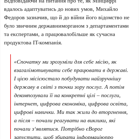
Відповідаючи на питання про те, як Мінцифрі
вдалось адаптуватись до нових умов, Михайло
Федоров зазначив, що й до війни його відомство не
було звичним державниморганом з департаментами
та експертами, а працювалобільше як сучасна
продуктова IT-компанія.
«
Спочатку
ми
зрозуміли
для себе
місію
, як
взагалі
мотивувати
себе
працювати
в
державі
.
І
цією
місією
стало
побудувати
найзручнішу
державу в
світі
з точки
зору
послуг
. А
потім
декомпозували
її
на
конкретні
цілі
–
послуги
,
інтернет
,
цифрова
економіка
,
цифрова
освіта
,
цифрові
навички
. Ми так жили до
вторгнення
,
а
після
– почали
реагувати
на
виклики
,
які
почали
з‘являтися
.
Потрібно
єВорог
запустити
,
щоб
збирати
інформацію
про