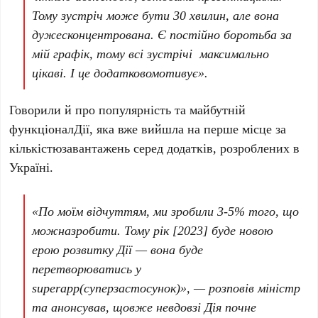
Тому
зустріч
може
бути 30
хвилин
, але вона
дуже
сконцент
рована
. Є
постійно
боротьба
за
мій
графік
, тому
всі
зустрічі
максимально
цікаві
. І
це
додатково
мотивує
».
Говорили й про популярність та майбутній
функціоналДії, яка вже вийшла на перше місце за
кількістюзавантажень серед додатків, розроблених в
Україні.
«
По
моїм
відчуттям
, ми
зробили
3-5% того,
що
можна
зробити
. Тому
рік
[2023] буде новою
ерою
розвитку
Дії
— вона буде
перетворюватись
у
superapp
(
суперзастосунок
)
», — розповів міністр
та анонсував, щовже невдовзі Дія почне