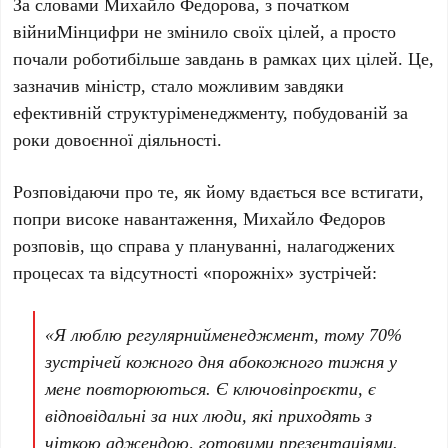
За словами Михайло Федорова, з початком
війниМінцифри не змінило своїх цілей, а просто
почали роботибільше завдань в рамках цих цілей. Це,
зазначив міністр, стало можливим завдяки
ефективній структуріменеджменту, побудованій за
роки довоєнної діяльності.
Розповідаючи про те, як йому вдається все встигати,
попри високе навантаження, Михайло Федоров
розповів, що справа у плануванні, налагоджених
процесах та відсутності «порожніх» зустрічей:
«
Я любл
ю
регулярний
менеджмент, тому 70%
зустрічей
кожного дня
або
кожного
тижня
у
мене
повторюються
. Є
ключові
проєкти
, є
відповідальні
за них люди,
які
приходять
з
чіткою
аджендою
,
готовими
презентаціями
.