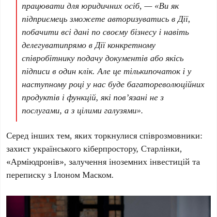
працювати для юридичних осіб, — «В
и як
підприємець
зможете
авторизуватись
в
Дії
,
побачити
всі
дані
по
своєму
бізнесу
і
навіть
делегувати
прямо в
Дії
конкретному
співробітнику
подачу
документів
або
якісь
підписи
в один
клік
. Але
це
тільки
початок і у
наступному
році
у нас буде
багато
ре
волюційних
продуктів
і
функцій
,
які
пов’язані
не з
послугами
, а з
цілими
галузями
».
Серед інших тем, яких торкнулися співрозмовники:
захист українського кіберпростору, Старлінки,
«Арміюдронів», залучення іноземних інвестицій та
переписку з Ілоном Маском.