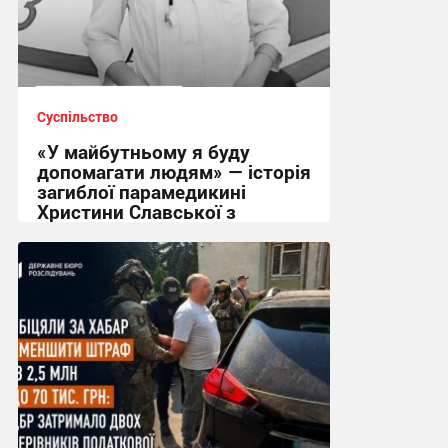
Суспільство
«У майбутньому я буду
допомагати людям» — історія
загиблої парамедикині
Христини Славської з
Сумщини
21:32 вчора