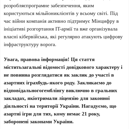
розробляєпрограмне забезпечення, яким
користуються мільйониклієнтів у всьому світі. Під
час війни компанія активно підтримує Мінцифру в
ініціативі розгортання IT-армії та вже організувала
власні кібервійська, які регулярно атакують цифрову
інфраструктуру ворога.
Увага
,
правова
інформація
!
Ця
стаття
містить
загальні
відомості
довідкового
характеру і
не повинна
розглядатися
як
заклик
до
участі
в
азартних
іграх
будь-
якого
роду.
Закликаємо
до
відповідального
гемблінгу
виключно
в
гральних
закладах,
які
отримали
ліцензію
для
законної
діяльності
на
території
України
.
Нагадуємо
,
що
азартні
ігри
для тих, кому
немає
21 року,
заборонені
законами
України
.