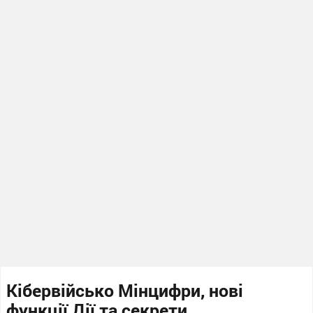
Кібервійсько Мінцифри, нові
функції Дії та секрети