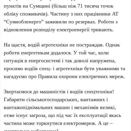
пунктів на Сумщині (більш ніж 71 тисяча точок
обліку споживачів). Частину з них працівники АТ
“Сумиобленерго” заживили по резервах. Роботи з
відновлення розподілу електроенергії тривають.
На щастя, водій агротехніки не постраждав. Однак
роботи енергетикам додалося. У той час, коли
ситуація в енергосистемі і так доволі напружена,
просимо водіїв спец- і агротехніки бути уважними та
нагадуємо про Правила охорони електричних мереж.
Звертаємося до машиністів і водіїв спецтехніки!
Габарити сільськогосподарських, вантажних і
вантажопіднімальних машин і механізмів великі,
отже існує загроза, що під час їх експлуатації якась
частина може торкнутися електромереж. А це –
смертельно небезпечно!