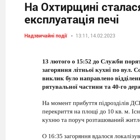
На Охтирщині сталас
експлуатація печі
Надзвичайні події
13:11, 14.02.2023
13 лютого о 15:52 до Служби пор
загоряння літньої кухні по вул. 
виклик було направлено відділен
рятувальної частини та 40-го де
На момент прибуття підрозділів ДСН
перекриття на площі до 10 кв. м. І
кухню та поруч розташований житл
О 16:35 загоряння вдалося локалізув