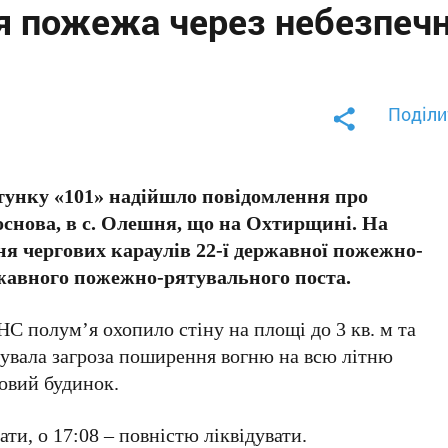
я пожежа через небезпеч
Поділи
ятунку «101» надійшло повідомлення про
Соснова, в с. Олешня, що на Охтирщині. На
ня чергових караулів 22-ї державної пожежно-
ржавного пожежно-рятувального поста.
С полум’я охопило стіну на площі до 3 кв. м та
снувала загроза поширення вогню на всю літню
овий будинок.
ати, о 17:08 – повністю ліквідувати.