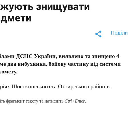
вжують знищувати
едмети
Поділи
ділами ДСНС України, виявлено та знищено 4
ме два вибухника, бойову частину від системи
томету.
оріях Шосткинського та Охтирського районів.
іть фрагмент тексту та натисніть
Ctrl+Enter
.