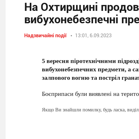
На Охтирщині продо
вибухонебезпечні пр
Надзвичайні події
13:01, 6.09.2023
5 вересня піротехнічними підроз
вибухонебезпечних предмети, а са
залпового вогню та постріл грана
Боєприпаси були виявлені на терит
Якщо Ви знайшли помилку, будь ласка, виділ