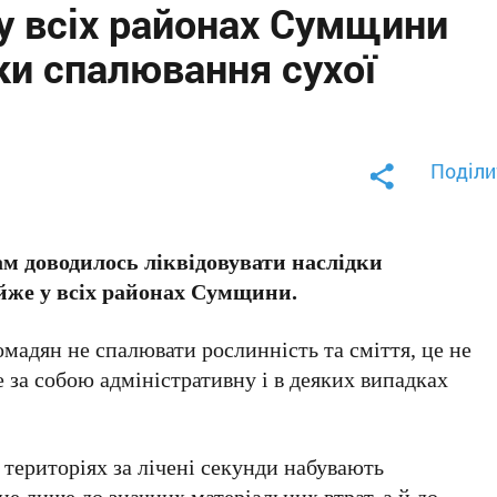
у всіх районах Сумщини
ки спалювання сухої
Поділи
м доводилось ліквідовувати наслідки
йже у всіх районах Сумщини.
мадян не спалювати рослинність та сміття, це не
е за собою адміністративну і в деяких випадках
територіях за лічені секунди набувають
не лише до значних матеріальних втрат, а й до