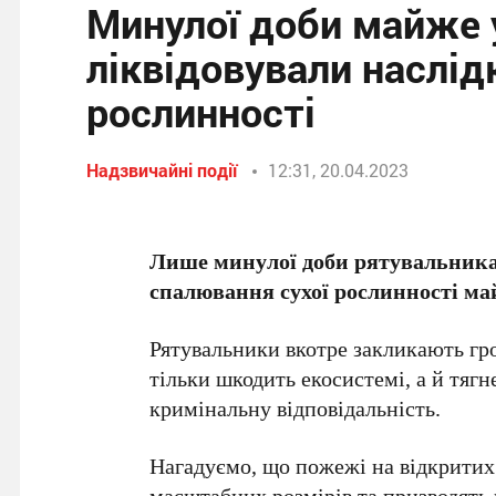
Минулої доби майже 
ліквідовували наслід
рослинності
Надзвичайні події
12:31, 20.04.2023
Лише минулої доби рятувальника
спалювання сухої рослинності ма
Рятувальники вкотре закликають гро
тільки шкодить екосистемі, а й тягн
кримінальну відповідальність.
Нагадуємо, що пожежі на відкритих 
масштабних розмірів та призводять 