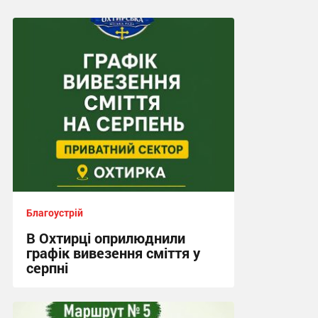
Благоустрій
В Охтирці оприлюднили
графік вивезення сміття у
серпні