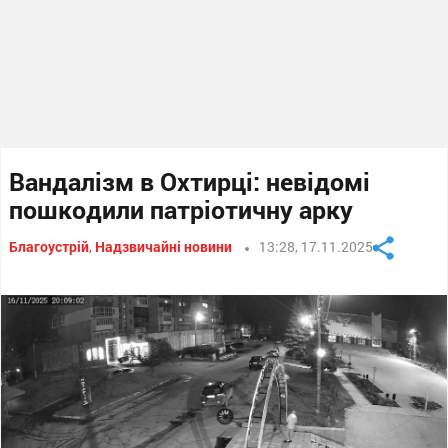
Вандалізм в Охтирці: невідомі
пошкодили патріотичну арку
Благоустрій
,
Надзвичайні новини
13:28, 17.11.2025