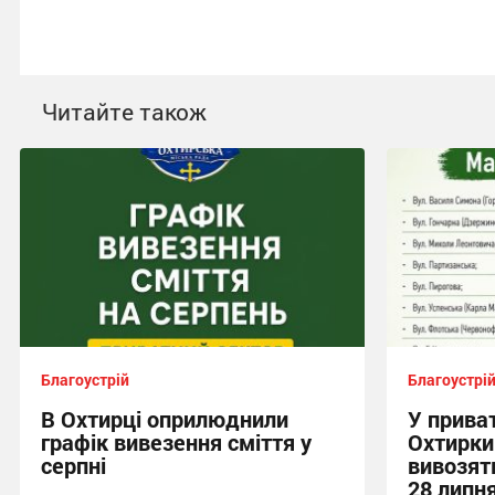
Читайте також
Благоустрій
Благоустрі
В Охтирці оприлюднили
У прива
графік вивезення сміття у
Охтирки
серпні
вивозять
28 липн