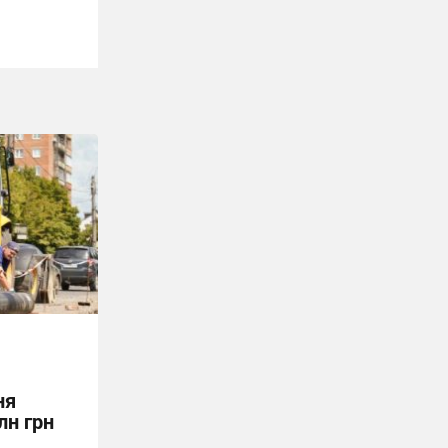
ня
лн грн