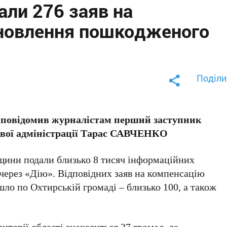
ли 276 заяв на
дновлення пошкодженого
Поділи
і повідомив журналістам перший заступник
ової адміністрації Тарас САВЧЕНКО
мщини подали близько 8 тисяч інформаційних
через «Дію». Відповідних заяв на компенсацію
шло по Охтирській громаді – близько 100, а також
иторії області знаходиться 37 громад, де