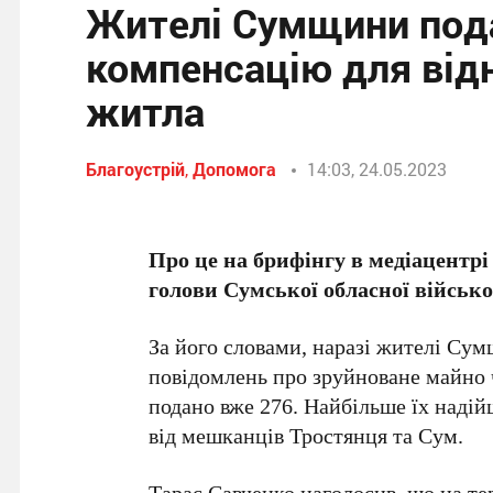
Жителі Сумщини пода
компенсацію для ві
житла
Благоустрій
,
Допомога
14:03, 24.05.2023
Про це на брифінгу в медіацентр
голови Сумської обласної військ
За його словами, наразі жителі Су
повідомлень про зруйноване майно 
подано вже 276. Найбільше їх надій
від мешканців Тростянця та Сум.
Тарас Савченко наголосив, що на тер