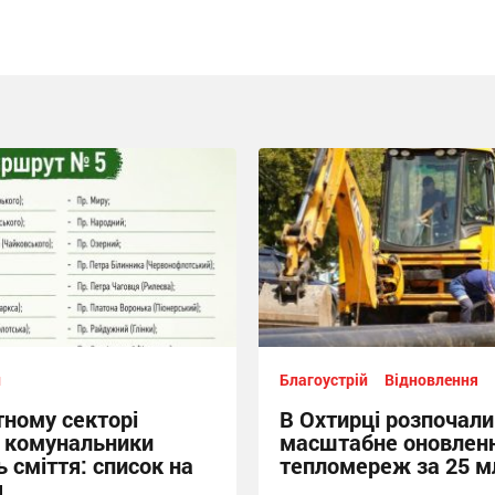
й
Благоустрій
Відновлення
тному секторі
В Охтирці розпочали
 комунальники
масштабне оновлен
 сміття: список на
тепломереж за 25 м
я