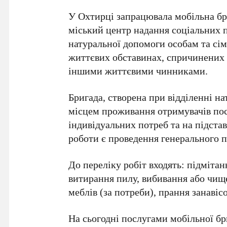
У
Охтирці
запрацювала мобільна бр
міський центр надання соціальних 
натуральної допомоги особам та сім
життєвих обставинах, спричинених і
іншими життєвими чинниками.
Бригада, створена при відділенні н
місцем проживання отримувачів пос
індивідуальних потреб та на підста
роботи є проведення генерального 
До переліку робіт входять: підмітан
витирання пилу, вибивання або чищ
меблів (за потреби), прання занавісо
На сьогодні послугами мобільної б