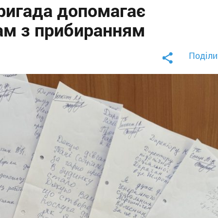
бригада допомагає
ам з прибиранням
Поділи