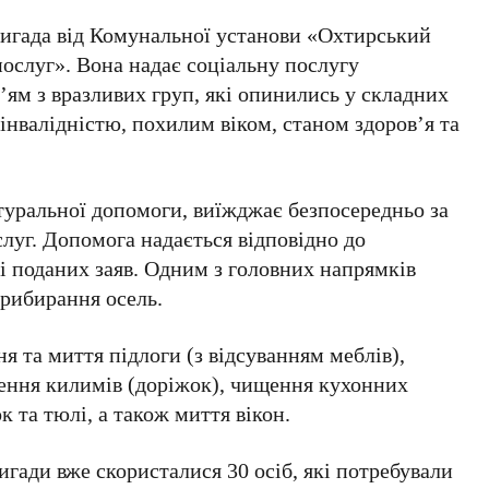
игада від
Комунальної установи «Охтирський
послуг»
. Вона надає соціальну послугу
’ям з вразливих груп, які опинились у складних
нвалідністю, похилим віком, станом здоров’я та
атуральної допомоги, виїжджає безпосередньо за
луг. Допомога надається відповідно до
ві поданих заяв. Одним з головних напрямків
прибирання осель.
ня та миття підлоги (з відсуванням меблів),
ення килимів (доріжок), чищення кухонних
к та тюлі, а також миття вікон.
ригади вже скористалися
30 осіб
, які потребували