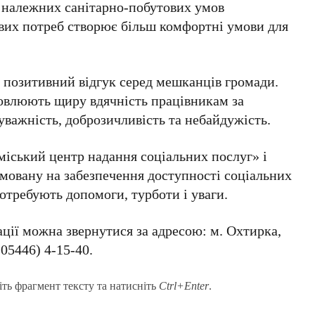
 належних санітарно-побутових умов
вих потреб створює більш комфортні умови для
ь позитивний відгук серед мешканців громади.
овлюють щиру вдячність працівникам за
 уважність, доброзичливість та небайдужість.
іський центр надання соціальних послуг»
і
ямовану на забезпечення доступності соціальних
потребують допомоги, турботи і уваги.
ції можна звернутися за адресою:
м. Охтирка,
(05446) 4-15-40
.
іть фрагмент тексту та натисніть
Ctrl+Enter
.