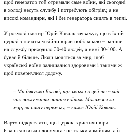
щоб генератор той отримали саме воїни, які сьогодні
в холоді несуть службу і потребують обігріву, а не
високі командири, які і без генератора сидять в теплі.
У розмові пастир Юрій Коваль зауважує, що в їхній
церкві з початком війни вірян побільшало – раніше
на службу приходило 30-40 людей, а нині 80-100. А
буває й більше. Люди моляться за мир, щоб
українські воїни залишалися здоровими і такими ж
щоб повернулися додому.
– Ми дякуємо Богові, що змогли в цей тяжкий
час послужити нашим воїнам. Молимося за
мир, за нашу перемогу, – каже Юрій Коваль.
Варто підкреслити, що Церква християн віри
Євангелієвської
допомагає не тільки армійцям, а й