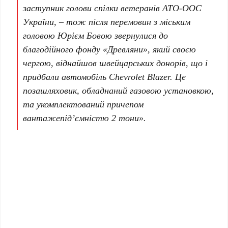
заступник голови спілки ветеранів АТО-ООС
України, – тож після перемовин з міським
головою Юрієм Бовою звернулися до
благодійного фонду «Древляни», який своєю
чергою, віднайшов швейцарських донорів, що і
придбали автомобіль Chevrolet Blazer. Це
позашляховик, обладнаний газовою установкою,
та укомплектований причепом
вантажепід’ємністю 2 тони».