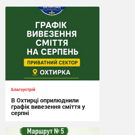
Благоустрій
В Охтирці оприлюднили
графік вивезення сміття у
серпні
21:08, 2.08.2026