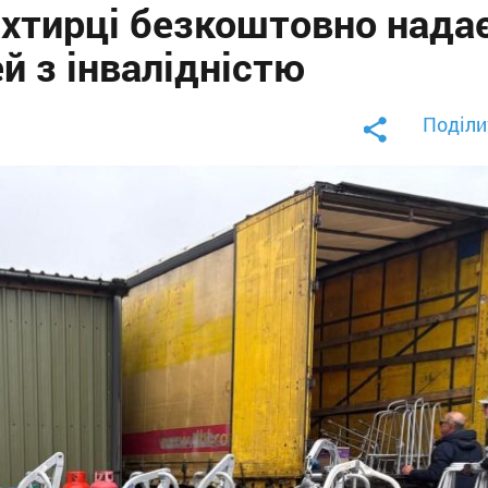
Охтирці безкоштовно нада
й з інвалідністю
Поділи