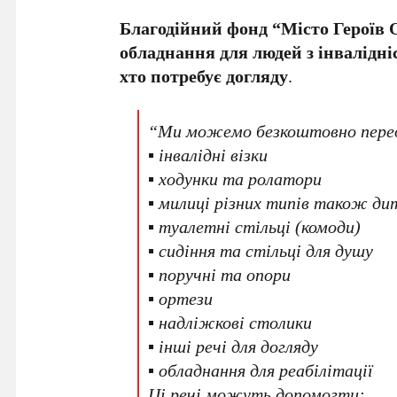
Благодійний фонд “Місто Героїв
обладнання для людей з інвалідні
хто потребує догляду
.
“Ми можемо безкоштовно переда
▪️ інвалідні візки
▪️ ходунки та ролатори
▪️ милиці різних типів також ди
▪️ туалетні стільці (комоди)
▪️ сидіння та стільці для душу
▪️ поручні та опори
▪️ ортези
▪️ надліжкові столики
▪️ інші речі для догляду
▪️ обладнання для реабілітації
Ці речі можуть допомогти: