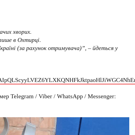
ачих хворих.
лише в Охтирці.
країні (за рахунок отримувача)”, – йдеться у
d/e/1FAIpQLScyyLVEZ6YLXKQNHFkJktpaoHlJiWGC4N
ер Telegram / Viber / WhatsApp / Messenger: