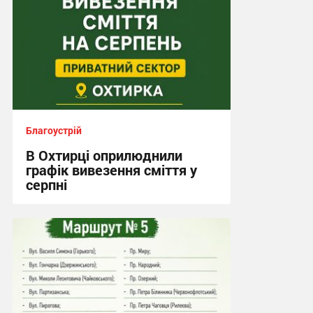
Благоустрій
В Охтирці оприлюднили
графік вивезення сміття у
серпні
21:08, 2.08.2026