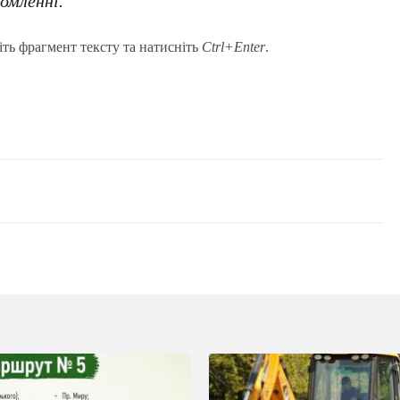
домленні.
іть фрагмент тексту та натисніть
Ctrl+Enter
.