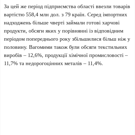
За цей же період підприємства області ввезли товарів
вартістю 558,4 млн дол. з 79 країн. Серед імпортних
надходжень більше чверті займали готові харчові
продукти, обсяги яких у порівнянні із відповідним
періодом попереднього року збільшилися більш ніж у
половину. Вагомими також були обсяги текстильних
виробів – 12,6%, продукції хімічної промисловості –
11,7% та недорогоцінних металів – 11,4%.