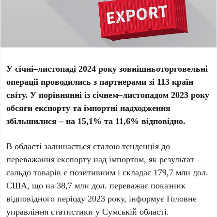
У січні–листопаді 2024 року зовнішньоторговельні
операції проводились з партнерами зі 113 країн
світу. У порівнянні із січнем–листопадом 2023 року
обсяги експорту та імпортні надходження
збільшилися – на 15,1% та 11,6% відповідно.
В області залишається сталою тенденція до
переважання експорту над імпортом, як результат –
сальдо товарів є позитивним і складає 179,7 млн дол.
США, що на 38,7 млн дол. переважає показник
відповідного періоду 2023 року, інформує Головне
управління статистики у Сумській області.