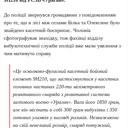
До поліції звернувся громадянин з повідомленням
про те, що в лісі між селами Білка та Олексине було
знайдено касетний боєприпас. Чоловік
сфотографував знахідку, тож фахівці відділу
вибухотехнічної служби поліції вже мали уявлення з
чим матимуть справу.
«Це осколково-фугасний касетний бойовий
елемент 9Н210, що застосовується у касетних
головних частинах 220-ти міліметрового
реактивного снаряда з реактивної системи
залпового вогню «Ураган». Вага його 1850 грам,
але він містить в собі 300 грам вибухівки і 350
готових уламків у вигляді роликів. Незважаючи
на свій невеликий розмір, снаряд потужний,