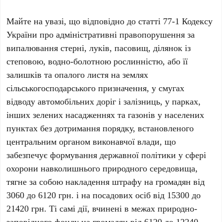
Майте на увазі, що відповідно до статті 77-1 Кодексу
України про адміністративні правопорушення за
випалювання стерні, луків, пасовищ, ділянок із
степовою, водно-болотною рослинністю, або її
залишків та опалого листя на землях
сільськогосподарського призначення, у смугах
відводу автомобільних доріг і залізниць, у парках,
інших зелених насадженнях та газонів у населених
пунктах без дотримання порядку, встановленого
центральним органом виконавчої влади, що
забезпечує формування державної політики у сфері
охорони навколишнього природного середовища,
тягне за собою накладення штрафу на громадян від
3060 до 6120 грн. і на посадових осіб від 15300 до
21420 грн. Ті самі дії, вчинені в межах природно-
заповідного фонду на громадян від 6120 до 12240