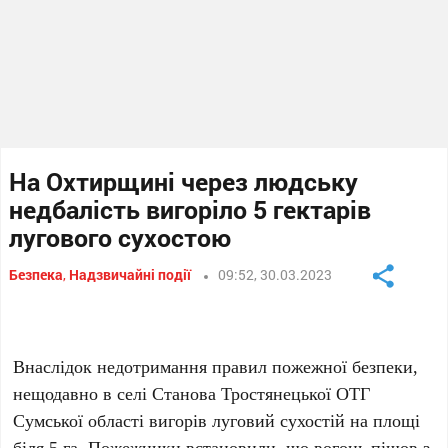
На Охтирщині через людську
недбалість вигоріло 5 гектарів
лугового сухостою
Безпека
,
Надзвичайні події
09:52, 30.03.2023
Внаслідок недотримання правил пожежної безпеки,
нещодавно в селі Станова Тростянецької ОТГ
Сумської області вигорів луговий сухостій на площі
біля 5 га. Пожежники встановили, що вогонь пішов з