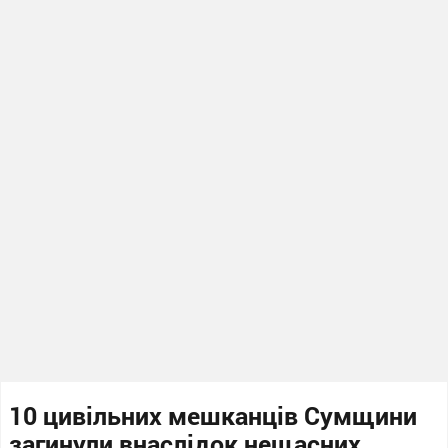
10 цивільних мешканців Сумщини
загинули внаслідок нещасних