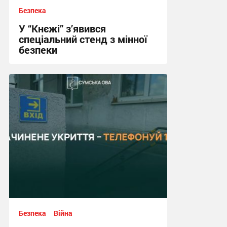
Безпека
У “Кнєжі” з’явився
спеціальний стенд з мінної
безпеки
17:24, 14.07.2026
Безпека
Війна