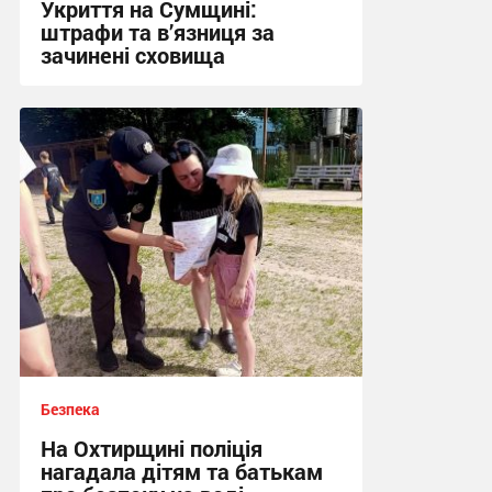
Укриття на Сумщині:
штрафи та в’язниця за
зачинені сховища
12:03, 13.07.2026
Безпека
На Охтирщині поліція
нагадала дітям та батькам