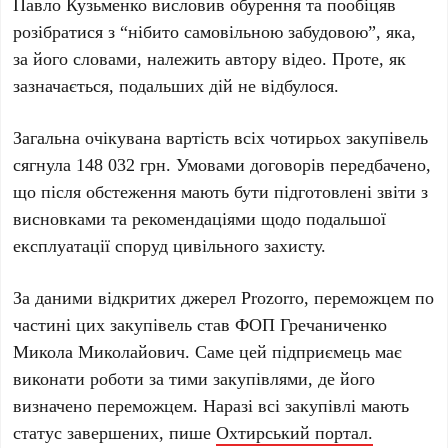
Павло Кузьменко
висловив обурення та пообіцяв
розібратися з “нібито самовільною забудовою”, яка,
за його словами, належить автору відео. Проте, як
зазначається, подальших дій не відбулося.
Загальна очікувана вартість всіх
чотирьох
закупівель
сягнула
148 032 грн
. Умовами договорів передбачено,
що після обстеження мають бути підготовлені звіти з
висновками та рекомендаціями щодо подальшої
експлуатації споруд цивільного захисту.
За даними відкритих джерел
Prozorro
, переможцем по
частині цих закупівель став
ФОП Гречаниченко
Микола Миколайович
. Саме цей підприємець має
виконати роботи за тими закупівлями, де його
визначено переможцем. Наразі всі закупівлі мають
статус завершених, пише
Охтирський портал.