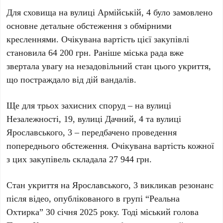
Для сховища на вулиці
Армійській, 4
було замовлено
основне детальне обстеження з обмірними
кресленнями. Очікувана вартість цієї закупівлі
становила
64 200 грн
. Раніше міська рада вже
звертала увагу на незадовільний стан цього укриття,
що постраждало від дій вандалів.
Ще для
трьох
захисних споруд – на вулиці
Незалежності, 19
, вулиці
Дачний, 4
та вулиці
Ярославського, 3
– передбачено проведення
попереднього обстеження. Очікувана вартість кожної
з цих закупівель складала
27 944 грн
.
Стан укриття на
Ярославського, 3
викликав резонанс
після відео, опублікованого в групі “Реальна
Охтирка”
30 січня 2025 року
. Тоді міський голова