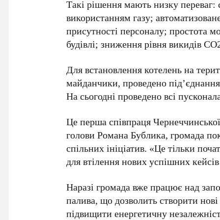
Такі рішення мають низку переваг: 
використанням газу; автоматизоване
присутності персоналу; простота м
будівлі; зниження рівня викидів CO
Для встановлення котелень на терит
майданчики, проведено під’єднання 
На сьогодні проведено всі пусконал
Це перша співпраця Чернеччинської 
голови Романа Бублика, громада по
спільних ініціатив. «Це тільки поча
для втілення нових успішних кейсів
Наразі громада вже працює над зап
палива, що дозволить створити нові
підвищити енергетичну незалежність