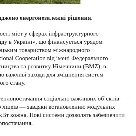
аджено енергонезалежні рішення.
ості міст у сферах інфраструктурного
ду в Україні», що фінансується урядом
ецьким товариством міжнародного
ional Cooperation від імені Федерального
тництва та розвитку Німеччини (BMZ), в
о важливі заходи для зміцнення систем
ого стану.
 теплопостачання соціально важливих об’єктів —
 ліцеїв — завдяки встановленню модульних
кВт кожна. Нові системи дозволять забезпечити
опостачання.