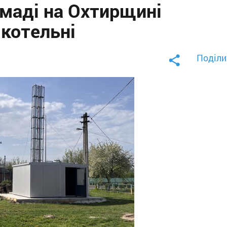
омаді на Охтирщині
 котельні
Поділи