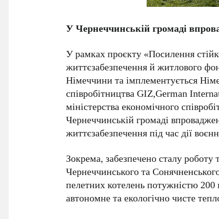
У
Чернеччинській громаді впров
У рамках проєкту «Посилення стійк
життєзабезпечення й житлового фон
Німеччини та імплементується Нім
співробітництвa GIZ,German Internat
міністерства економічного співробі
Чернеччинській громаді впроваджен
життєзабезпечення під час дії воєнн
Зокрема, забезпечено сталу роботу
Чернеччинського та Сонячненського
пелетних котелень потужністю 200 
автономне та екологічно чисте тепл