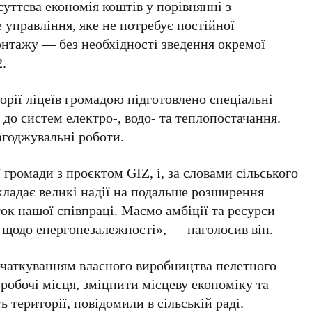
суттєва економія коштів у порівнянні з
 управління, яке не потребує постійної
онтажу — без необхідності зведення окремої
2.
орії ліцеїв громадою підготовлено спеціальні
до систем електро-, водо- та теплопостачання.
агоджувальні роботи.
громади з проєктом GIZ, і, за словами сільського
кладає великі надії на подальше розширення
ток нашої співпраці. Маємо амбіції та ресурси
 щодо енергонезалежності», — наголосив він.
очаткуванням власного виробництва пелетного
 робочі місця, зміцнити місцеву економіку та
 території, повідомили в сільській раді.