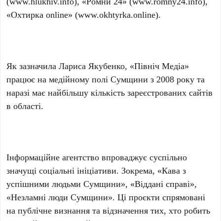
(www.hlukhiv.info), «Ромни 24» (www.romny24.info),
«Охтирка online» (www.okhtyrka.online).
Як зазначила Лариса Якубенко, «Північ Медіа»
працює на медійному полі Сумщини з 2008 року та
наразі має найбільшу кількість зареєстрованих сайтів
в області.
Інформаційне агентство впроваджує суспільно
значущі соціальні ініціативи. Зокрема, «Кава з
успішними людьми Сумщини», «Віддані справі»,
«Незламні люди Сумщини». Ці проєкти спрямовані
на публічне визнання та відзначення тих, хто робить