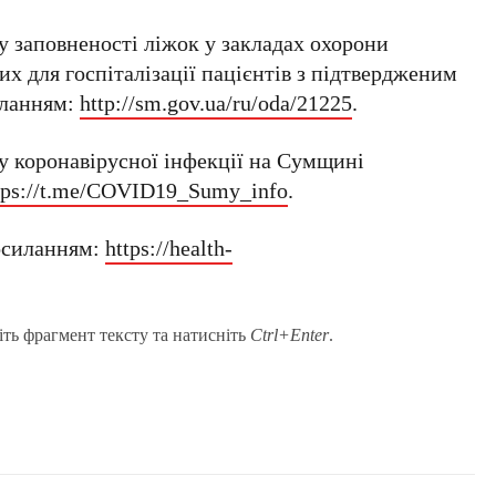
у заповненості ліжок у закладах охорони
их для госпіталізації пацієнтів з підтвердженим
иланням:
http://sm.gov.ua/ru/oda/21225
.
у коронавірусної інфекції на Сумщині
tps://t.me/COVID19_Sumy_info
.
посиланням:
https://health-
іть фрагмент тексту та натисніть
Ctrl+Enter
.