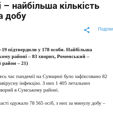
 – найбільша кількість
а добу
Поділи
-19 підтвердили у 178 особи. Найбільша
к
ому
р
айоні
– 83
хворих
, Роменський –
й
район
– 21)
весь час пандемії на Сумщині було зафіксовано 82
вірусну інфекцію. З них 1 405 летальних
хворий в Сумському районі.
сті одужало 78 565 осіб, з них за минулу добу –