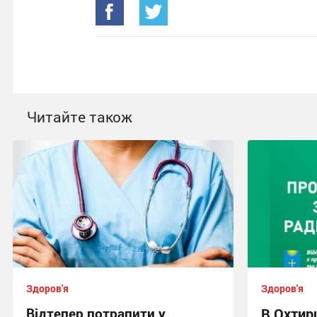
Читайте також
Здоров'я
Здоров'я
Відтепер потрапити у
В Охтирц