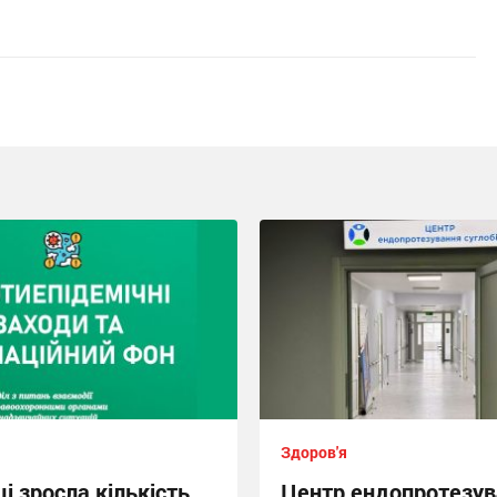
Здоров'я
і зросла кількість
Центр ендопротезув