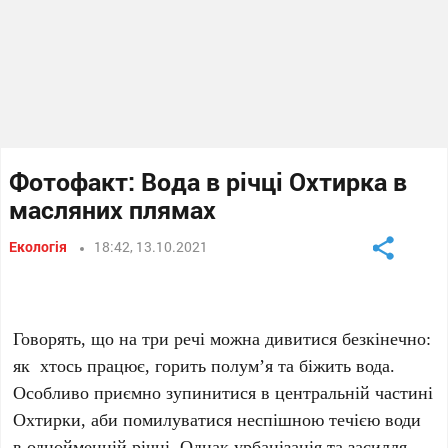
Фотофакт: Вода в річці Охтирка в
масляних плямах
Екологія
18:42, 13.10.2021
Говорять, що на три речі можна дивитися безкінечно:
як хтось працює, горить полум’я та біжить вода.
Особливо приємно зупинитися в центральній частині
Охтирки, аби помилуватися неспішною течією води
в однойменній річці. Однак урбанізація та засилля