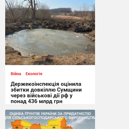
11:25, 27.07.2026
Війна
Екологія
Держекоінспекція оцінила
збитки довкіллю Сумщини
через військові дії рф у
понад 436 млрд грн
20:50, 23.07.2026