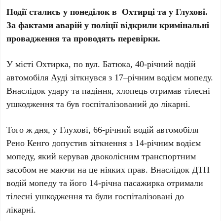
П
одії стались у понеділок
в
Охтирці та у Глухові.
За фактами аварій у поліції відкрили кримінальні
провадження та проводять перевірки.
У місті Охтирка, по вул. Батюка, 40-річний водій
автомобіля Ауді зіткнувся з 17–річним водієм мопеду.
Внаслідок удару та падіння, хлопець отримав тілесні
ушкодження та був госпіталізований до лікарні.
Того ж дня, у Глухові, 66-річний водій автомобіля
Рено Кенго допустив зіткнення з 14-річним водієм
мопеду, який керував двоколісним транспортним
засобом не маючи на це ніяких прав. Внаслідок ДТП
водій мопеду та його 14-річна пасажирка отримали
тілесні ушкодження та були госпіталізовані до
лікарні.